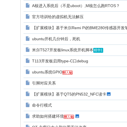
A核进入系统后（不是uboot）,M核怎么跑RTOS？
官方培训给的虚拟机无法解压
【扩展模块】基于米尔Remi Pi的BME280传感器开发
ubuntu开机几分钟后，死机
米尔T527开发板linux系统开机脚本
精华1
T113开发板启用type-C口debug
ubuntu系统GPIO
引脚对应关系
【扩展模块】基于QT5的PN532_NFC读卡
命令行模式
求助如何搭建环境