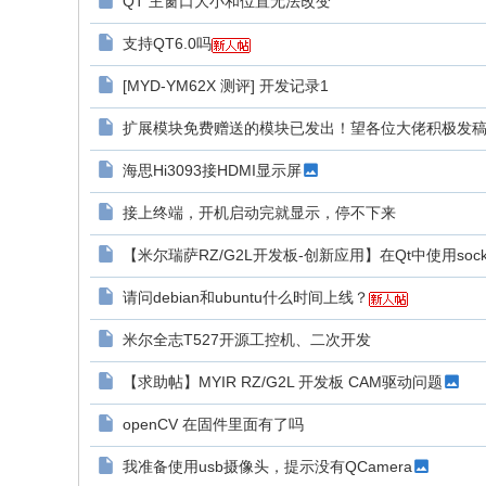
QT 主窗口大小和位置无法改变
支持QT6.0吗
[MYD-YM62X 测评] 开发记录1
扩展模块免费赠送的模块已发出！望各位大佬积极发
海思Hi3093接HDMI显示屏
接上终端，开机启动完就显示，停不下来
【米尔瑞萨RZ/G2L开发板-创新应用】在Qt中使用sock
请问debian和ubuntu什么时间上线？
米尔全志T527开源工控机、二次开发
【求助帖】MYIR RZ/G2L 开发板 CAM驱动问题
openCV 在固件里面有了吗
我准备使用usb摄像头，提示没有QCamera