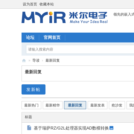
设为首页
收藏本站
领先的嵌入
论坛
官网首页
»
导读
›
最新回复
米
最新回复
尔
科
发新帖
技
论
最新热门
最新精华
最新回复
最新发表
抢沙发
我
坛
标题
基于瑞萨RZ/G2L处理器实现AD数模转换