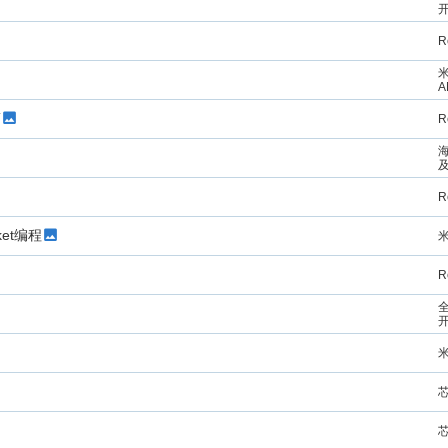
R
米
A
稿
R
海
R
et编程
米
R
全
米