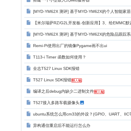
搭建一个小型嵌入式web服务器
[MYD-YM62X 测评] 基于MYD-YM62X的个人智能
【米尔瑞萨RZ/G2L开发板-创新应用】3、给EMMC默认系
[MYD-YM62X 测评] 基于MYD-YM62X的危险品跟踪
Remi-Pi使用出厂的镜像Pygame画不出ui
T113-i Timer 函数如何使用？
全志T527 Linux SDK报错
T527 Linux SDK报错
编译之后debug内缺少二进制文件
T527接入多路车载摄像头
ubuntu系统怎么用cm33的外设？(GPIO、UART、IIC
异构通信重启后不能运行怎么办