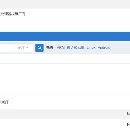
式处理器模组厂商
热搜:
ARM
嵌入式系统
Linux
Android
帖子
搜
索
的帖子
R