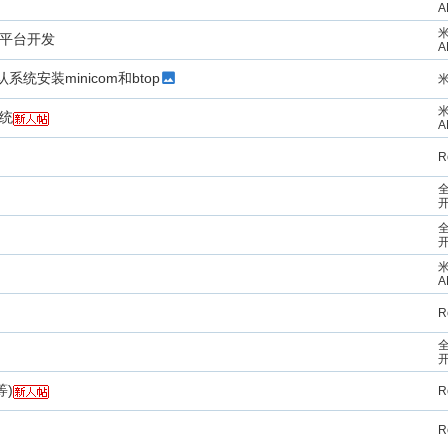
A
米
家居平台开发
A
统安装minicom和btop
米
米
系统
A
R
全
全
米
A
R
全
等)
R
R