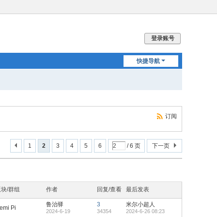
登录账号
快捷导航
订阅
1
2
3
4
5
6
/ 6 页
下一页
版块/群组
作者
回复/查看
最后发表
鲁治驿
3
米尔小超人
emi Pi
2024-6-19
34354
2024-6-26 08:23