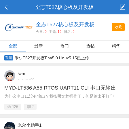
全志T527核心板及开发板
全志T527核心板及开发板
收藏
今日:
0
主题:
16
排名:
9
全部
最新
热门
热帖
精华
米尔T527开发板Tina5.0 Linux5.15已上传
置顶
lwm
2026-7-22
MYD-LT536 A55 RTOS UART11 CLI 串口无输出
为什么串口11没有输出？我按照文档操作了，但是输出不打印
126
2
米尔小助手1