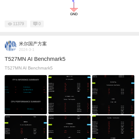
11379
0
米尔国产方案
2024-3-1
T527MN AI Benchmark5
T527MN AI Benchmark5