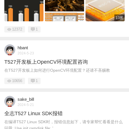
13图
12372
1
hbant
2024-5-23
T527开发板上OpenCV环境配置咨询
在T527开发板上如何进行OpenCV环境配置？还请不吝赐教
10656
1
sake_bill
2024-5-21
全志T527 Linux SDK报错
在编译T527 Linux SDK时，报错信息如下，请专家帮忙看看是什么
问题: Use init ramdisk file: ' ...