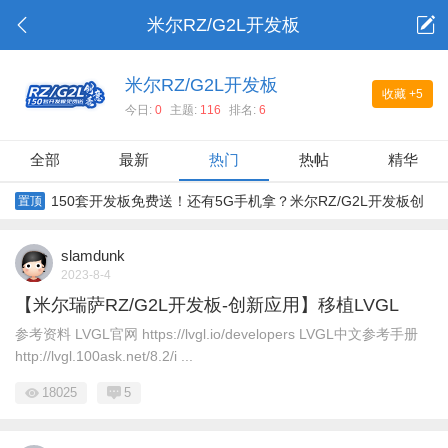
米尔RZ/G2L开发板
米尔RZ/G2L开发板
收藏
+5
今日:
0
主题:
116
排名:
6
全部
最新
热门
热帖
精华
150套开发板免费送！还有5G手机拿？米尔RZ/G2L开发板创
置顶
意秀
slamdunk
2023-8-4
【米尔瑞萨RZ/G2L开发板-创新应用】移植LVGL
参考资料 LVGL官网 https://lvgl.io/developers LVGL中文参考手册
http://lvgl.100ask.net/8.2/i ...
18025
5