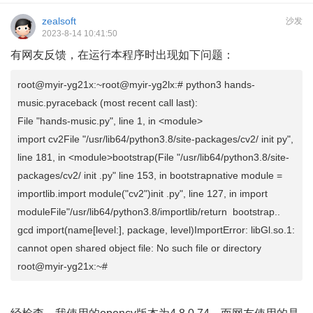
zealsoft
沙发
2023-8-14 10:41:50
有网友反馈，在运行本程序时出现如下问题：
root@myir-yg21x:~root@myir-yg2lx:# python3 hands-
music.pyraceback (most recent call last):
File "hands-music.py", line 1, in <module>
import cv2File "/usr/lib64/python3.8/site-packages/cv2/ init py",
line 181, in <module>bootstrap(File "/usr/lib64/python3.8/site-
packages/cv2/ init .py" line 153, in bootstrapnative module =
importlib.import module("cv2")init .py", line 127, in import
moduleFile"/usr/lib64/python3.8/importlib/return bootstrap..
gcd import(name[level:], package, level)ImportError: libGl.so.1:
cannot open shared object file: No such file or directory
root@myir-yg21x:~#