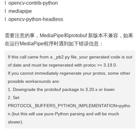
l opencv-contrib-python
l mediapipe
l opencv-python-headless
需要注意的事，MediaPipe和protobuf 新版本不兼容，如果
在运行MediaPipe程序时遇到如下错误信息：
If this call came from a _pb2.py file, your generated code is out
of date and must be regenerated with protoc >= 3.19.0.
If you cannot immediately regenerate your protos, some other
possible workarounds are:
1. Downgrade the protobuf package to 3.20.x or lower.
2. Set
PROTOCOL_BUFFERS_PYTHON_IMPLEMENTATIO
N=pytho
n (but this will use pure-Python parsing and will be much
slower).