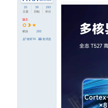
20
39
283
主题
回帖
积分
版主
积分
283
收听TA
发消息