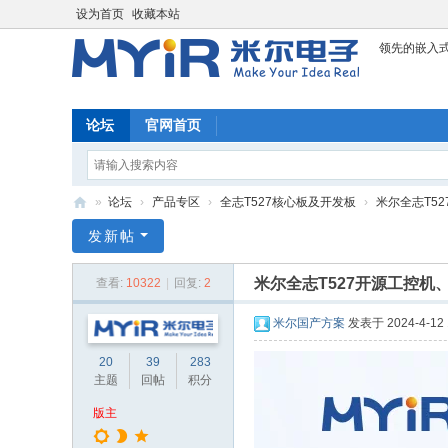
设为首页
收藏本站
领先的嵌入
论坛
官网首页
»
论坛
›
产品专区
›
全志T527核心板及开发板
›
米尔全志T5
米
发新帖
尔
米尔全志T527开源工控机
查看:
10322
|
回复:
2
科
技
米尔国产方案
发表于 2024-4-12 
论
20
39
283
坛
主题
回帖
积分
版主