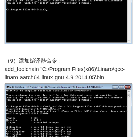
（9）添加编译器命令：
add_toolchain "C:\Program Files(x86)\Linaro\gcc-
linaro-aarch64-linux-gnu-4.9-2014.05\bin