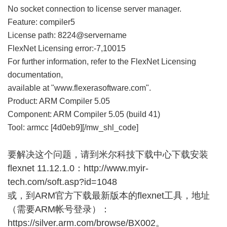
No socket connection to license server manager.
Feature: compiler5
License path: 8224@servername
FlexNet Licensing error:-7,10015
For further information, refer to the FlexNet Licensing
documentation,
available at "www.flexerasoftware.com".
Product: ARM Compiler 5.05
Component: ARM Compiler 5.05 (build 41)
Tool: armcc [4d0eb9][/mw_shl_code]
要解决这个问题，请到米尔科技下载中心下载安装
flexnet 11.12.1.0：
http://www.myir-
tech.com/soft.asp?id=1048
或，到ARM官方下载最新版本的flexnet工具，地址
（需要ARM帐号登录）
：
https://silver.arm.com/browse/BX002
。