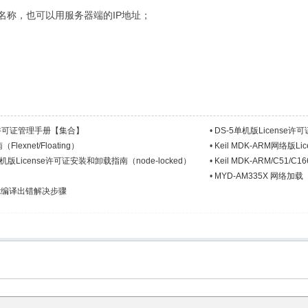
电脑名称，也可以用服务器端的IP地址；
nse许可证管理手册【集合】
•
DS-5单机版License许可
exnet/Floating）
•
Keil MDK-ARM网络版L
251单机版License许可证安装和卸载指南（node-locked）
•
Keil MDK-ARM/C51/
•
MYD-AM335X 网络加载
Flex编译出错解决步骤