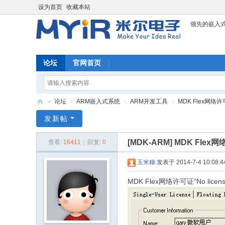
设为首页
收藏本站
领先的嵌入
论坛
官网首页
»
论坛
›
ARM嵌入式系统
›
ARM开发工具
›
MDK Flex网络许可证“N
米
发新帖
尔
[MDK-ARM]
MDK Flex网络许
查看:
16411
|
回复:
0
科
技
玉米糊
发表于 2014-7-4 10:08:4
论
MDK Flex网络许可证“No licenses
坛