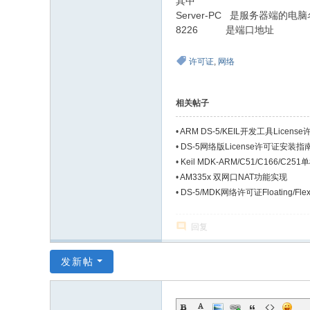
其中
Server-PC 是服务器端的
8226 是端口地址
许可证
,
网络
相关帖子
•
ARM DS-5/KEIL开发工具Lice
•
DS-5网络版License许可证安装指南（Fl
•
Keil MDK-ARM/C51/C166/C
•
AM335x 双网口NAT功能实现
•
DS-5/MDK网络许可证Floating/
回复
发新帖