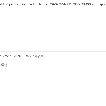
 not find pinmapping file for device R9A07G044L23GBG_CM33 and fsp ve
-12-1 15:48:32
|
显示全部楼层
编译通过