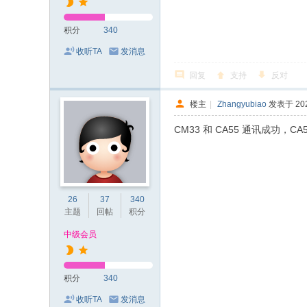
积分
340
收听TA
发消息
回复
支持
反对
楼主
|
Zhangyubiao
发表于 2024
CM33 和 CA55 通讯成功，CA5
26
37
340
主题
回帖
积分
中级会员
积分
340
收听TA
发消息