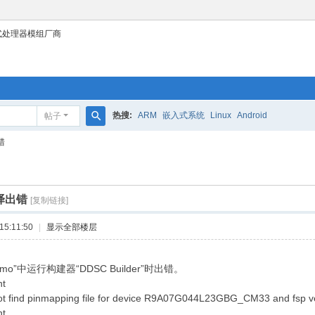
式处理器模组厂商
热搜:
ARM
嵌入式系统
Linux
Android
帖子
搜
错
索
编译出错
[复制链接]
15:11:50
|
显示全部楼层
demo”中运行构建器“DDSC Builder”时出错。
nt
 not find pinmapping file for device R9A07G044L23GBG_CM33 and fsp ve
nt