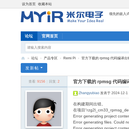
设为首页
收藏本站
领先的嵌入
论坛
官网首页
»
论坛
›
产品专区
›
Remi Pi
›
官方下载的 rpmsg 代码编译出
米
发新帖
尔
官方下载的 rpmsg 代码
查看:
9156
|
回复:
2
科
技
Zhangyubiao
发表于 2024-12-1 
论
在构建期间出错。
坛
在项目“rzg2l_cm33_rpmsg_
Error generating project conte
Error generating files. Could
Error generating project conte