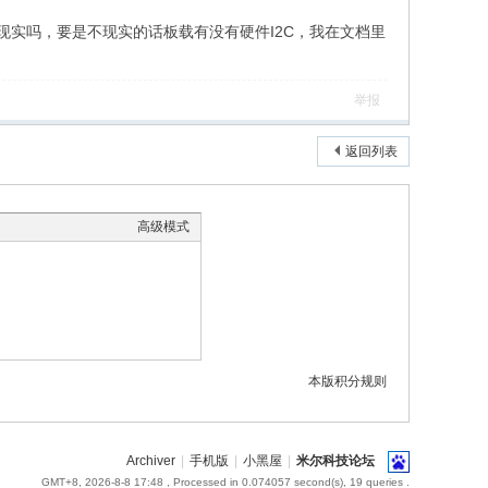
C现实吗，要是不现实的话板载有没有硬件I2C，我在文档里
举报
返回列表
高级模式
本版积分规则
Archiver
|
手机版
|
小黑屋
|
米尔科技论坛
GMT+8, 2026-8-8 17:48
, Processed in 0.074057 second(s), 19 queries .