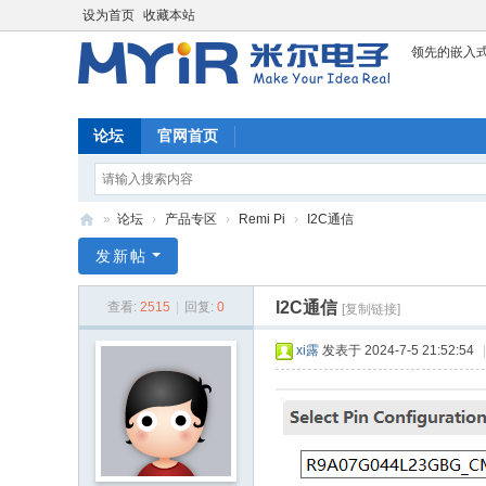
设为首页
收藏本站
领先的嵌入
论坛
官网首页
»
论坛
›
产品专区
›
Remi Pi
›
I2C通信
米
发新帖
尔
I2C通信
查看:
2515
|
回复:
0
[复制链接]
科
技
xi露
发表于 2024-7-5 21:52:54
|
论
坛