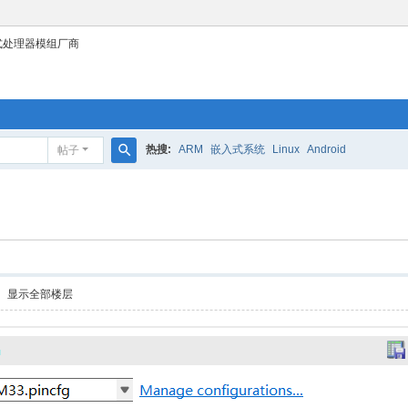
式处理器模组厂商
热搜:
ARM
嵌入式系统
Linux
Android
帖子
搜
索
显示全部楼层