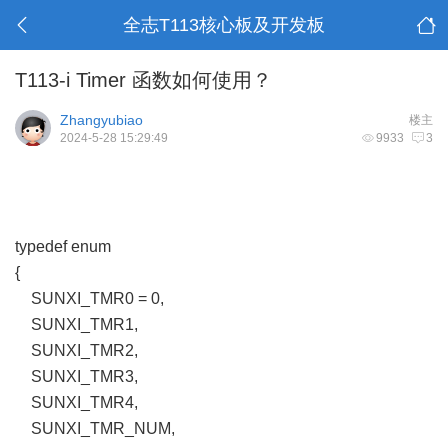
全志T113核心板及开发板
T113-i Timer 函数如何使用？
Zhangyubiao
楼主
2024-5-28 15:29:49
9933
3
typedef enum
{
SUNXI_TMR0 = 0,
SUNXI_TMR1,
SUNXI_TMR2,
SUNXI_TMR3,
SUNXI_TMR4,
SUNXI_TMR_NUM,