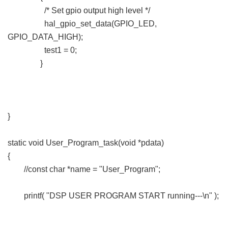
/* Set gpio output high level */
hal_gpio_set_data(GPIO_LED,
GPIO_DATA_HIGH);
test1 = 0;
}
}
static void User_Program_task(void *pdata)
{
//const char *name = "User_Program";
printf( "DSP USER PROGRAM START running---\n" );