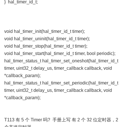
} hal_timer_id_t;
void hal_timer_init(hal_timer_id_t timer);
void hal_timer_uninit(hal_timer_id_t timer);
void hal_timer_stop(hal_timer_id_t timer);
void hal_timer_start(hal_timer_id_t timer, bool periodic);
hal_timer_status_t hal_timer_set_oneshot(hal_timer_id_t
timer, uint32_t delay_us, timer_callback callback, void
*callback_param);
hal_timer_status_t hal_timer_set_periodic(hal_timer_id_t
timer, uint32_t delay_us, timer_callback callback, void
*callback_param);
T113 有 5 个 Timer 吗? 手册上写 有 2 个 32 位定时器，2