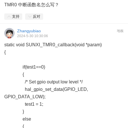
TMR0 中断函数名怎么写？
支持
反对
Zhangyubiao
地板
2024-5-30 10:30:06
static void SUNXI_TMR0_callback(void *param)
{
if(test1==0)
{
/* Set gpio output low level */
hal_gpio_set_data(GPIO_LED,
GPIO_DATA_LOW);
test1 = 1;
}
else
{