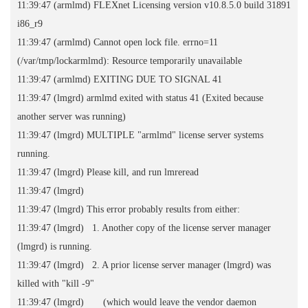
11:39:47 (armlmd) FLEXnet Licensing version v10.8.5.0 build 31891
i86_r9
11:39:47 (armlmd) Cannot open lock file. errno=11
(/var/tmp/lockarmlmd): Resource temporarily unavailable
11:39:47 (armlmd) EXITING DUE TO SIGNAL 41
11:39:47 (lmgrd) armlmd exited with status 41 (Exited because
another server was running)
11:39:47 (lmgrd) MULTIPLE "armlmd" license server systems
running.
11:39:47 (lmgrd) Please kill, and run lmreread
11:39:47 (lmgrd)
11:39:47 (lmgrd) This error probably results from either:
11:39:47 (lmgrd) 1. Another copy of the license server manager
(lmgrd) is running.
11:39:47 (lmgrd) 2. A prior license server manager (lmgrd) was
killed with "kill -9"
11:39:47 (lmgrd) (which would leave the vendor daemon