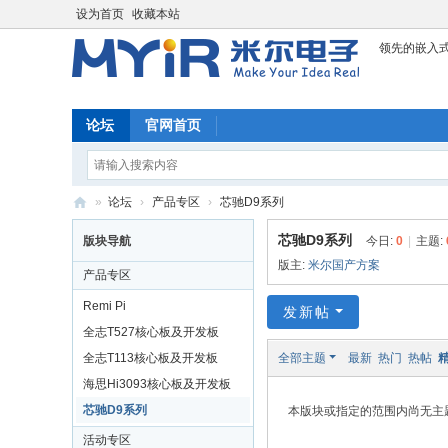
设为首页
收藏本站
领先的嵌入
论坛
官网首页
»
论坛
›
产品专区
›
芯驰D9系列
米
芯驰D9系列
版块导航
今日:
0
|
主题:
尔
版主:
米尔国产方案
产品专区
科
Remi Pi
发新帖
技
全志T527核心板及开发板
论
全志T113核心板及开发板
全部主题
最新
热门
热帖
坛
海思Hi3093核心板及开发板
芯驰D9系列
本版块或指定的范围内尚无主
活动专区