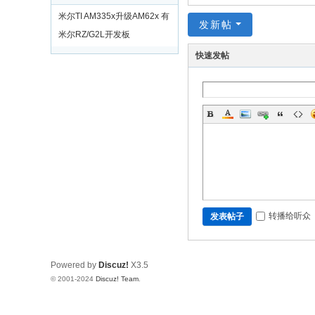
米尔TI AM335x升级AM62x 有
发新帖
奖活动
米尔RZ/G2L开发板
快速发帖
转播给听众
发表帖子
Powered by
Discuz!
X3.5
© 2001-2024
Discuz! Team
.