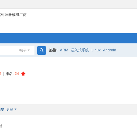
式处理器模组厂商
热搜:
ARM
嵌入式系统
Linux
Android
帖子
搜
索
6
|
排名:
24
精华
更多
题