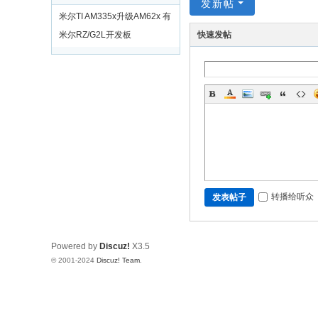
发新帖
米尔TI AM335x升级AM62x 有
奖活动
米尔RZ/G2L开发板
快速发帖
转播给听众
发表帖子
Powered by
Discuz!
X3.5
© 2001-2024
Discuz! Team
.