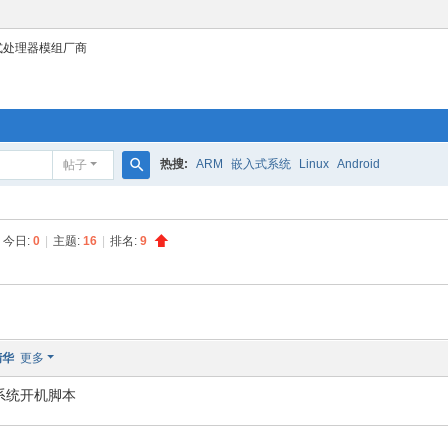
式处理器模组厂商
热搜:
ARM
嵌入式系统
Linux
Android
帖子
搜
索
今日:
0
|
主题:
16
|
排名:
9
精华
更多
ux系统开机脚本