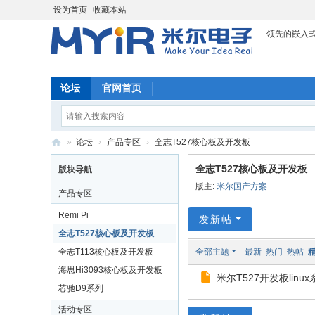
设为首页
收藏本站
领先的嵌入
论坛
官网首页
»
论坛
›
产品专区
›
全志T527核心板及开发板
米
全志T527核心板及开发板
版块导航
尔
版主:
米尔国产方案
产品专区
科
Remi Pi
发新帖
技
全志T527核心板及开发板
论
全志T113核心板及开发板
全部主题
最新
热门
热帖
坛
海思Hi3093核心板及开发板
米尔T527开发板lin
芯驰D9系列
活动专区